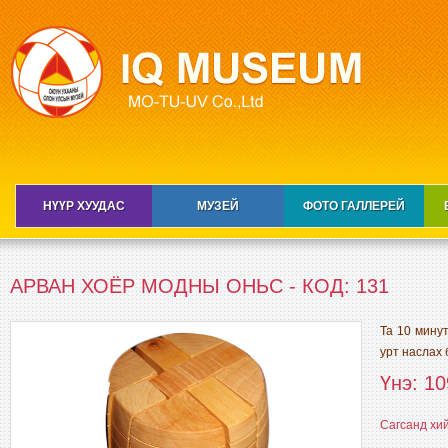
НҮҮР ХУУДАС
МУЗЕЙ
ФОТО ГАЛЛЕРЕЙ
АРВАН ХОЁР МОДНЫ ОНЬС - КОД: 131
Та 10 минут
урт наслах 
Үнэ: 10
Сагсанд хи