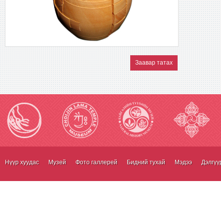
Заавар татах
Нүүр хуудас
Музей
Фото галлерей
Бидний тухай
Мэдээ
Дэлгүү