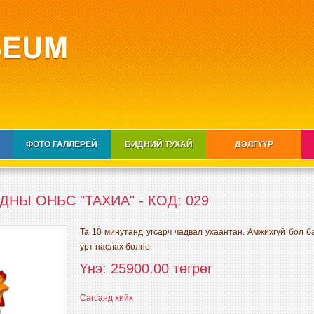
ФОТО ГАЛЛЕРЕЙ
БИДНИЙ ТУХАЙ
ДЭЛГҮҮР
НЫ ОНЬС "ТАХИА" - КОД: 029
Та 10 минутанд угсарч чадвал ухаантан. Амжихгүй бол ба
урт наслах болно.
Үнэ: 25900.00 төгрөг
Сагсанд хийх