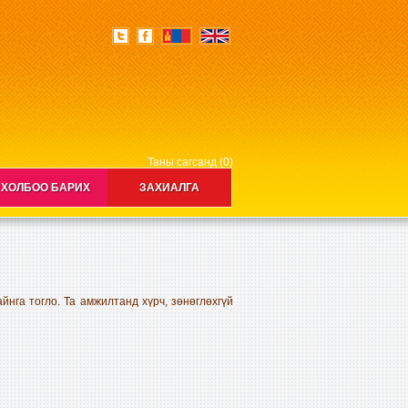
Таны сагсанд (0)
ХОЛБОО БАРИХ
ЗАХИАЛГА
йнга тогло. Та амжилтанд хүрч, зөнөглөхгүй