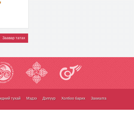
Заавар татах
идний тухай
Мэдээ
Дэлгүүр
Холбоо барих
Захиалга