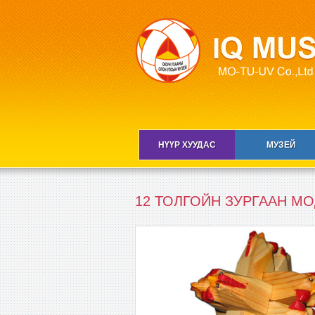
НҮҮР ХУУДАС
МУЗЕЙ
12 ТОЛГОЙН ЗУРГААН МОД