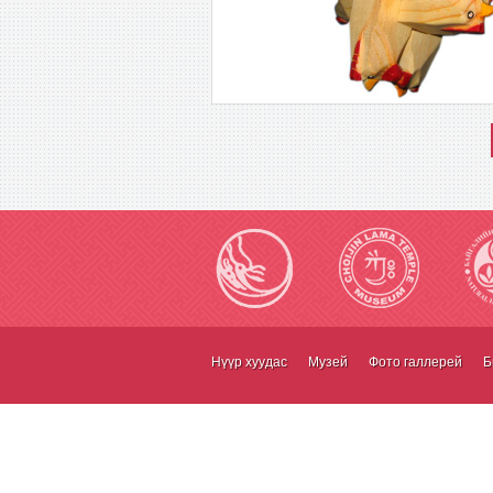
Нүүр хуудас
Музей
Фото галлерей
Б